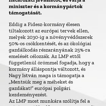
miniszter és a kormánypártok
támogatását.
Eddig a Fidesz-kormány élesen
tiltakozott az európai tervek ellen,
melyek 2030-ig a növényvédőszerek
50%-os csökkentését, és az ökológiai
gazdálkodás részarányának 25%-ra
emelését célozzák. Az LMP ettől
függetlenül örömmel fogadja, hogy a
kormány álláspontja változott, és
Nagy István maga is támogatja a
„Mentsük meg a méheket és
gazdákat!” európai polgári
kezdeményezést.
Az LMP most munkára szólítja fel a