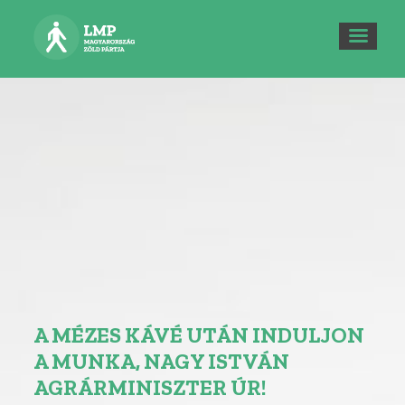
A MÉZES KÁVÉ UTÁN INDULJON
A MUNKA, NAGY ISTVÁN
AGRÁRMINISZTER ÚR!