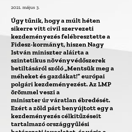
2021. május 3.
Úgy tűnik, hogy a múlt héten
sikerre vitt civil szervezeti
kezdeményezés felébresztette a
Fidesz-kormányt, hiszen Nagy
István miniszter aláírta a
szintetikus növényvédőszerek
betiltásáról szóló „Mentsük meg a
méheket és gazdákat!” európai
polgári kezdeményezést. Az LMP
örömmel veszi a
miniszter úr váratlan ébredését.
Ezért a zöld párt benyújtott egy a
kezdeményezés célkitűzéseit
tartalmazó országgyűlési
határozati javaslatot, és várja a