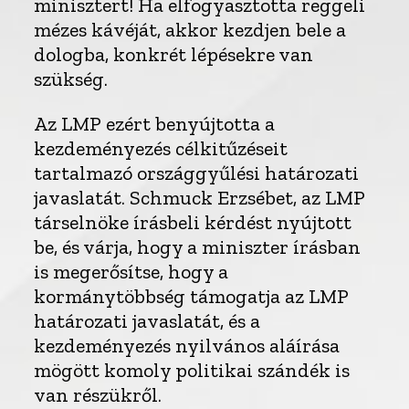
minisztert! Ha elfogyasztotta reggeli
mézes kávéját, akkor kezdjen bele a
dologba, konkrét lépésekre van
szükség.
Az LMP ezért benyújtotta a
kezdeményezés célkitűzéseit
tartalmazó országgyűlési határozati
javaslatát. Schmuck Erzsébet, az LMP
társelnöke írásbeli kérdést nyújtott
be, és várja, hogy a miniszter írásban
is megerősítse, hogy a
kormánytöbbség támogatja az LMP
határozati javaslatát, és a
kezdeményezés nyilvános aláírása
mögött komoly politikai szándék is
van részükről.