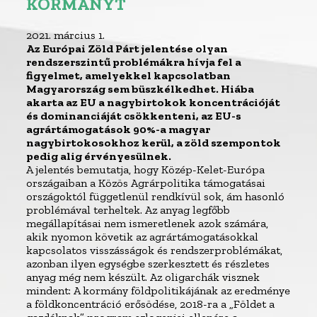
KORMÁNYT
2021. március 1.
Az Európai Zöld Párt jelentése olyan
rendszerszintű problémákra hívja fel a
figyelmet, amelyekkel kapcsolatban
Magyarország sem büszkélkedhet. Hiába
akarta az EU a nagybirtokok koncentrációját
és dominanciáját csökkenteni, az EU-s
agrártámogatások 90%-a magyar
nagybirtokosokhoz kerül, a zöld szempontok
pedig alig érvényesülnek.
A jelentés bemutatja, hogy Közép-Kelet-Európa
országaiban a Közös Agrárpolitika támogatásai
országoktól függetlenül rendkívül sok, ám hasonló
problémával terheltek. Az anyag legfőbb
megállapításai nem ismeretlenek azok számára,
akik nyomon követik az agrártámogatásokkal
kapcsolatos visszásságok és rendszerproblémákat,
azonban ilyen egységbe szerkesztett és részletes
anyag még nem készült. Az oligarchák visznek
mindent: A kormány földpolitikájának az eredménye
a földkoncentráció erősödése, 2018-ra a „Földet a