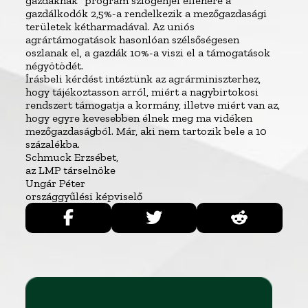
gazdáknak” program szlogenjei ellenére a
gazdálkodók 2,5%-a rendelkezik a mezőgazdasági
területek kétharmadával. Az uniós
agrártámogatások hasonlóan szélsőségesen
oszlanak el, a gazdák 10%-a viszi el a támogatások
négyötödét.
Írásbeli kérdést intéztünk az agrárminiszterhez,
hogy tájékoztasson arról, miért a nagybirtokosi
rendszert támogatja a kormány, illetve miért van az,
hogy egyre kevesebben élnek meg ma vidéken
mezőgazdaságból. Már, aki nem tartozik bele a 10
százalékba.
Schmuck Erzsébet,
az LMP társelnöke
Ungár Péter
országgyűlési képviselő