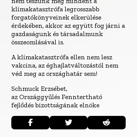
nem teszünk meg mindent a
klímakatasztrófa legrosszabb
forgatókönyveinek elkerülése
érdekében, akkor az együtt fog járni a
gazdaságunk és társadalmunk
összeomlásával is.
A klímakatasztrófa ellen nem lesz
vakcina, az éghajlatváltozástól nem
véd meg az országhatár sem!
Schmuck Erzsébet,
az Országgyűlés Fenntertható
fejlődés bizottságának elnöke