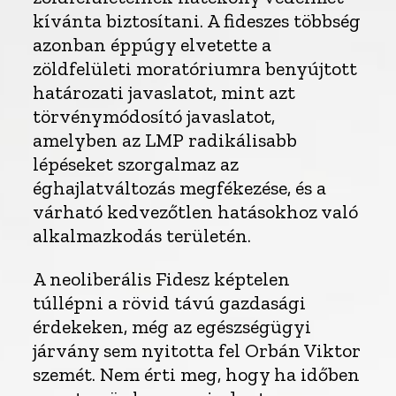
kívánta biztosítani. A fideszes többség
azonban éppúgy elvetette a
zöldfelületi moratóriumra benyújtott
határozati javaslatot, mint azt
törvénymódosító javaslatot,
amelyben az LMP radikálisabb
lépéseket szorgalmaz az
éghajlatváltozás megfékezése, és a
várható kedvezőtlen hatásokhoz való
alkalmazkodás területén.
A neoliberális Fidesz képtelen
túllépni a rövid távú gazdasági
érdekeken, még az egészségügyi
járvány sem nyitotta fel Orbán Viktor
szemét. Nem érti meg, hogy ha időben