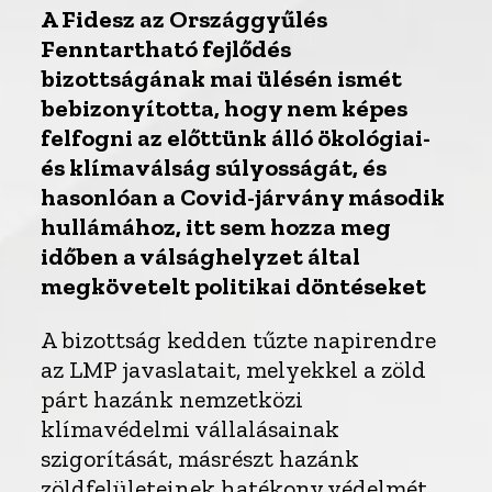
A Fidesz az Országgyűlés
Fenntartható fejlődés
bizottságának mai ülésén ismét
bebizonyította, hogy nem képes
felfogni az előttünk álló ökológiai-
és klímaválság súlyosságát, és
hasonlóan a Covid-járvány második
hullámához, itt sem hozza meg
időben a válsághelyzet által
megkövetelt politikai döntéseket
A bizottság kedden tűzte napirendre
az LMP javaslatait, melyekkel a zöld
párt hazánk nemzetközi
klímavédelmi vállalásainak
szigorítását, másrészt hazánk
zöldfelületeinek hatékony védelmét