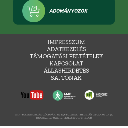
ADOMÁNYOZOK
IMPRESSZUM
ADATKEZELÉS
TÁMOGATÁSI FELTÉTELEK
KAPCSOLAT
ÁLLÁSHIRDETÉS
SAJTÓNAK
LMP - MAGYARORSZÁG ZÖLD PÁRTJA, 1136 BUDAPEST, HEGEDŰS GYULA UTCA 36.,
INFO@LEHETMAS.HU, FEJLESZTETTE:
HIDON