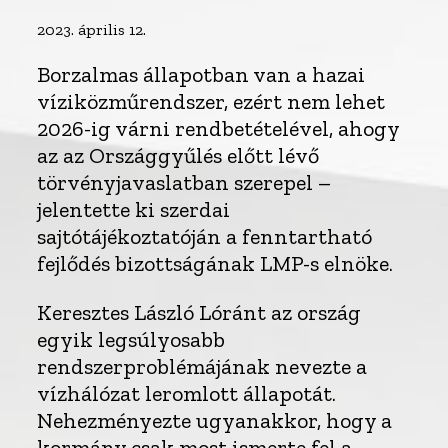
2023. április 12.
Borzalmas állapotban van a hazai
víziközműrendszer, ezért nem lehet
2026-ig várni rendbetételével, ahogy
az az Országgyűlés előtt lévő
törvényjavaslatban szerepel –
jelentette ki szerdai
sajtótájékoztatóján a fenntartható
fejlődés bizottságának LMP-s elnöke.
Keresztes László Lóránt az ország
egyik legsúlyosabb
rendszerproblémájának nevezte a
vízhálózat leromlott állapotát.
Nehezményezte ugyanakkor, hogy a
kormány csak most ismerte fel a