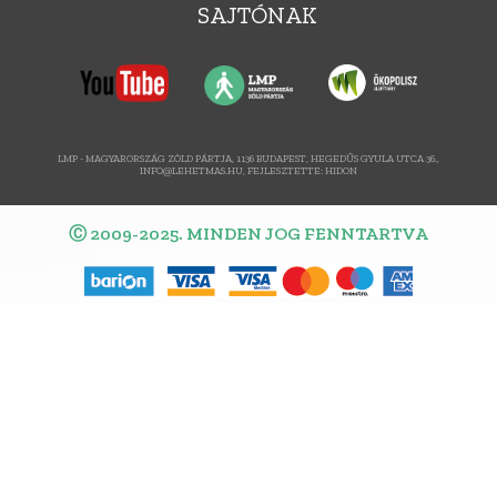
SAJTÓNAK
LMP - MAGYARORSZÁG ZÖLD PÁRTJA, 1136 BUDAPEST, HEGEDŰS GYULA UTCA 36.,
INFO@LEHETMAS.HU, FEJLESZTETTE:
HIDON
Ⓒ 2009-2025. MINDEN JOG FENNTARTVA