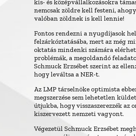
kis- és középvállalkozásokra támas
nemcsak zöldre kell festeni, aho
valóban zöldnek is kell lennie!
Fontos rendezni a nyugdíjasok hel
felzárkóztatásába, mert az még mind
oktatás mindenki számára elérhető
problémák, a megoldandó feladatok
Schmuck Erzsébet szerint az ellenz
hogy leváltsa a NER-t.
Az LMP társelnöke optimista ebben
megszerzése sem lehetetlen küldet
útjukba, hogy visszaszerezzék az
kiszervezett nemzeti vagyont.
Végezetül Schmuck Erzsébet meghat