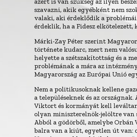
azért is van szükség az ilyen bes
szavazni, akik egyébként nem szok
valaki, aki érdeklődik a problémá
érdeklik, ha a Fidesz elkötelezett, 
Márki-Zay Péter szerint Magyaror
története kudarc, mert nem valósu
helyette a szétszakítottság és a 
problémának a mára az intézménye
Magyarország az Európai Unió egy
Nem a politikusoknak kellene gaz
a településeknek és az országnak
Viktort és kormányát kell leválta
olyan miniszterelnök-jelöltre van 
Abból a gödörből, amelybe Orbán V
balra van a kiút, egyetlen út van: