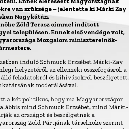
píteni. Ennek eléréséért Magyországnak
kre van szüksége – jelentette ki Márki Zay
teken Nagykátán.
nöke Zöld Terasz címmel indított
gyei településen. Ennek első vendége volt,
agyarországa Mozgalom miniszterelnök-
gármestere.
rzetben induló Schmuck Erzsébet Márki-Zay
enlegi helyzetéről, az ellenzéki összefogásról, a
lló feladatokról és kihívásokról beszélgetett,
unkatársának moderálásával.
tt a két politikus, hogy ma Magyarországon
galábbis mind Schmuck Erzsébet, mind Márki-
árják az országot és beszélgetnek a
arország Zöld Pártjának társelnöke szerint