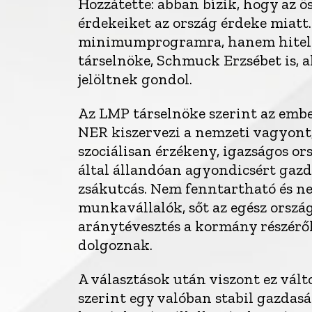
Hozzátette: abban bízik, hogy az ös
érdekeiket az ország érdeke miat
minimumprogramra, hanem hiteles
társelnöke, Schmuck Erzsébet is, 
jelöltnek gondol.
Az LMP társelnöke szerint az emb
NER kiszervezi a nemzeti vagyont,
szociálisan érzékeny, igazságos or
által állandóan agyondicsért gaz
zsákutcás. Nem fenntartható és ne
munkavállalók, sőt az egész ország
aránytévesztés a kormány részéről.
dolgoznak.
A választások után viszont ez vált
szerint egy valóban stabil gazdaság