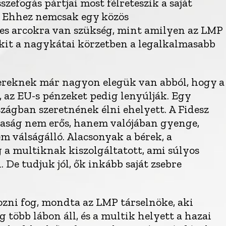
szefogás pártjai most félreteszik a saját
t. Ehhez nemcsak egy közös
 arcokra van szükség, mint amilyen az LMP
akit a nagykátai körzetben a legalkalmasabb
ereknek már nagyon elegük van abból, hogy a
 az EU-s pénzeket pedig lenyúlják. Egy
szágban szeretnének élni ehelyett. A Fidesz
daság nem erős, hanem valójában gyenge,
m válságálló. Alacsonyak a bérek, a
 a multiknak kiszolgáltatott, ami súlyos
 De tudjuk jól, ők inkább saját zsebre
ozni fog, mondta az LMP társelnöke, aki
 több lábon áll, és a multik helyett a hazai