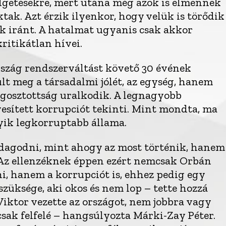
zélgetésekre, mert utána még azok is elmennek
tak. Azt érzik ilyenkor, hogy velük is törődik
ik iránt. A hatalmat ugyanis csak akkor
kritikátlan hívei.
szág rendszerváltást követő 30 évének
lt meg a társadalmi jólét, az egység, hanem
megosztottság uralkodik. A legnagyobb
sített korrupciót tekinti. Mint mondta, ma
ik legkorruptabb állama.
dagodni, mint ahogy az most történik, hanem
. Az ellenzéknek éppen ezért nemcsak Orbán
ni, hanem a korrupciót is, ehhez pedig egy
szüksége, aki okos és nem lop – tette hozzá
iktor vezette az országot, nem jobbra vagy
 csak felfelé – hangsúlyozta Márki-Zay Péter.