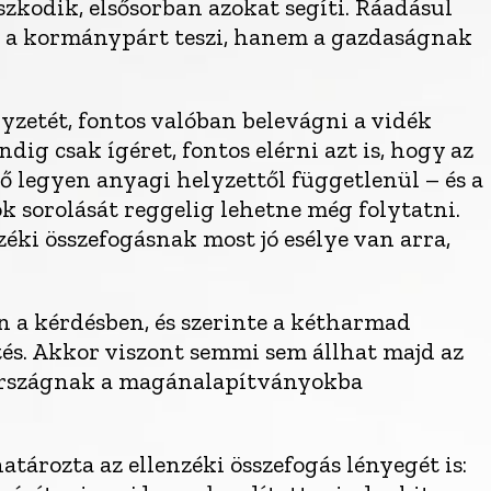
zkodik, elsősorban azokat segíti. Ráadásul
gy a kormánypárt teszi, hanem a gazdaságnak
yzetét, fontos valóban belevágni a vidék
ig csak ígéret, fontos elérni azt is, hogy az
 legyen anyagi helyzettől függetlenül – és a
 sorolását reggelig lehetne még folytatni.
éki összefogásnak most jó esélye van arra,
 a kérdésben, és szerinte a kétharmad
és. Akkor viszont semmi sem állhat majd az
 országnak a magánalapítványokba
ározta az ellenzéki összefogás lényegét is: