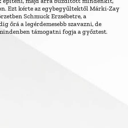
 építeni, majd arra buzdított mindenkit,
on. Ezt kérte az egybegyűltektől Márki-Zay
körzetben Schmuck Erzsébetre, a
dig őrá a legérdemesebb szavazni, de
 mindenben támogatni fogja a győztest.