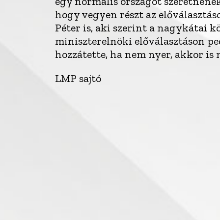
egy normális országot szeretnének
hogy vegyen részt az előválasztás
Péter is, aki szerint a nagykátai 
miniszterelnöki előválasztáson pe
hozzátette, ha nem nyer, akkor is
LMP sajtó