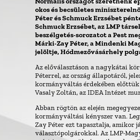
Normális országot szeretnénk é
okos és becsületes miniszterelnö
Péter és Schmuck Erzsébet pén
Schmuck Erzsébet, az LMP társel
beszélgetés-sorozatot a Pest me
Márki-Zay Péter, a Mindenki M
jelöltje, Hódmezővásárhely pol
Az előválasztáson a nagykátai kö
Péterrel, az ország állapotáról, jel
kormányváltás érdekében előttük á
Vasaly Zoltán, az IDEA Intézet m
Abban rögtön az elején megegyeze
kormányváltási kényszer van. Le
Zay Péter ezt tapasztalja, amikor j
választópolgárokkal. Az LMP-Magy