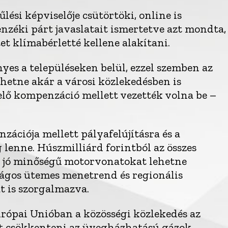
ési képviselője csütörtöki, online is
enzéki párt javaslatait ismertetve azt mondta,
t klímabérletté kellene alakítani.
yes a településeken belül, ezzel szemben az
ehetne akár a városi közlekedésben is
elő kompenzáció mellett vezették volna be –
zációja mellett pályafelújításra és a
 lenne. Húszmilliárd forintból az összes
e jó minőségű motorvonatokat lehetne
szágos ütemes menetrend és regionális
át is szorgalmazva.
rópai Unióban a közösségi közlekedés az
lt csökkenteni az üvegházhatású gázok