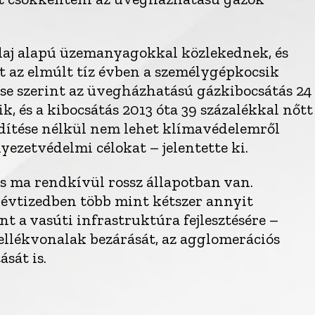
laj alapú üzemanyagokkal közlekednek, és
 az elmúlt tíz évben a személygépkocsik
ése szerint az üvegházhatású gázkibocsátás 24
k, és a kibocsátás 2013 óta 39 százalékkal nőtt
dítése nélkül nem lehet klímavédelemről
yezetvédelmi célokat – jelentette ki.
s ma rendkívül rossz állapotban van.
évtizedben több mint kétszer annyit
nt a vasúti infrastruktúra fejlesztésére –
mellékvonalak bezárását, az agglomerációs
ását is.