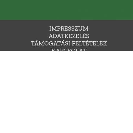
IMPRESSZUM
ADATKEZELÉS
TÁMOGATÁSI FELTÉTELEK
KAPCSOLAT
ÁLLÁSHIRDETÉS
SAJTÓNAK
YARORSZÁG ZÖLD PÁRTJA, 1136 BUDAPEST, HEGEDŰS GYULA UTCA 36., INFO@LEHETMAS.HU, FEJLESZTE
Ⓒ 2009-2025. MINDEN JOG FENNTARTVA