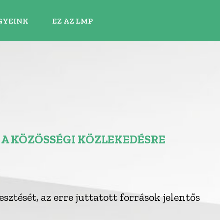
GYEINK
EZ AZ LMP
 A KÖZÖSSÉGI KÖZLEKEDÉSRE
sztését, az erre juttatott források jelentős