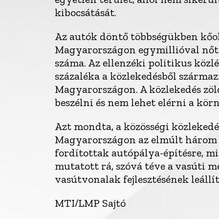
kibocsátását.
Az autók döntő többségükben kőo
Magyarországon egymillióval nőtt
száma. Az ellenzéki politikus közl
százaléka a közlekedésből származi
Magyarországon. A közlekedés zöl
beszélni és nem lehet elérni a körn
Azt mondta, a közösségi közlekedé
Magyarországon az elmúlt három 
fordítottak autópálya-építésre, mi
mutatott rá, szóvá téve a vasúti 
vasútvonalak fejlesztésének leállít
MTI/LMP Sajtó