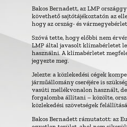
Bakos Bernadett, az LMP országgyűl
követhető sajtótájékoztatón az ell
hogy az ország- és vármegyebérlete
Szóvá tette, hogy előbbi nem érvén
LMP által javasolt klímabérletet l
használni. A klímabérletet megfel
jegyezte meg.
Jelezte: a közlekedési cégek kompen
járműállomány cseréjére is szükség
vasúti mellékvonalon használt, d
forgalomba állítani – közölte, or
közlekedési szövetségek felállítás
Bakos Bernadett rámutatott: az Eu
egyetlen terület, ahol nem sikerü