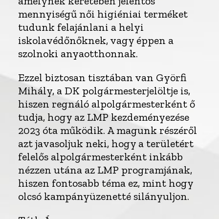
amelynek keretében jelentős
mennyiségű női higiéniai terméket
tudunk felajánlani a helyi
iskolavédőnőknek, vagy éppen a
szolnoki anyaotthonnak.
Ezzel biztosan tisztában van Györfi
Mihály, a DK polgármesterjelöltje is,
hiszen regnáló alpolgármesterként ő
tudja, hogy az LMP kezdeményezése
2023 óta működik. A magunk részéről
azt javasoljuk neki, hogy a területért
felelős alpolgármesterként inkább
nézzen utána az LMP programjának,
hiszen fontosabb téma ez, mint hogy
olcsó kampányüzenetté silányuljon.