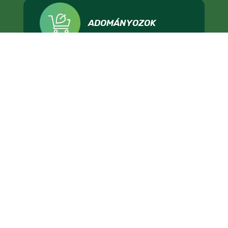
ADOMÁNYOZOK
IMPRESSZUM
ADATKEZELÉS
TÁMOGATÁSI FELTÉTELEK
KAPCSOLAT
ÁLLÁSHIRDETÉS
SAJTÓNAK
LMP - MAGYARORSZÁG ZÖLD PÁRTJA, 1136 BUDAPEST, HEGEDŰS GYULA UTCA 36.,
INFO@LEHETMAS.HU, FEJLESZTETTE:
HIDON