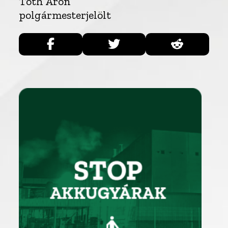
Tóth Áron
polgármesterjelölt