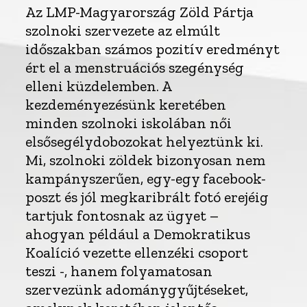
Az LMP-Magyarország Zöld Pártja
szolnoki szervezete az elmúlt
időszakban számos pozitív eredményt
ért el a menstruációs szegénység
elleni küzdelemben. A
kezdeményezésünk keretében
minden szolnoki iskolában női
elsősegélydobozokat helyeztünk ki.
Mi, szolnoki zöldek bizonyosan nem
kampányszerűen, egy-egy facebook-
poszt és jól megkaribrált fotó erejéig
tartjuk fontosnak az ügyet –
ahogyan például a Demokratikus
Koalíció vezette ellenzéki csoport
teszi -, hanem folyamatosan
szervezünk adománygyűjtéseket,