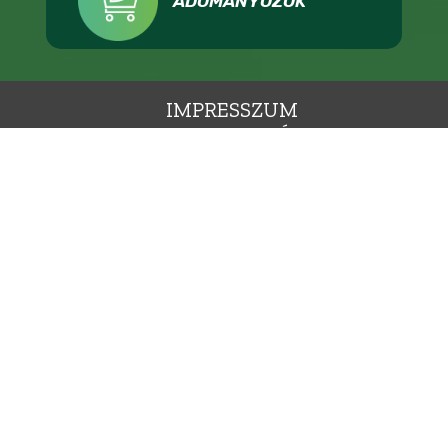
ADOMÁNYOZOK
IMPRESSZUM
ADATKEZELÉS
TÁMOGATÁSI FELTÉTELEK
KAPCSOLAT
ÁLLÁSHIRDETÉS
SAJTÓNAK
LMP - MAGYARORSZÁG ZÖLD PÁRTJA, 1136 BUDAPEST, HEGEDŰS GYULA UTCA 36.,
INFO@LEHETMAS.HU, FEJLESZTETTE:
HIDON
Ⓒ 2009-2025. MINDEN JOG FENNTARTVA