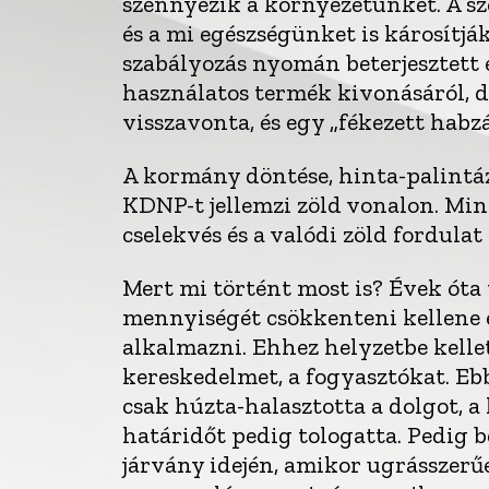
szennyezik a környezetünket. A s
és a mi egészségünket is károsítj
szabályozás nyomán beterjesztett 
használatos termék kivonásáról, de
visszavonta, és egy „fékezett habzá
A kormány döntése, hinta-palintázá
KDNP-t jellemzi zöld vonalon. Min
cselekvés és a valódi zöld fordulat
Mert mi történt most is? Évek ót
mennyiségét csökkenteni kellene 
alkalmazni. Ehhez helyzetbe kellet
kereskedelmet, a fogyasztókat. Eb
csak húzta-halasztotta a dolgot, a 
határidőt pedig tologatta. Pedig be
járvány idején, amikor ugrásszer