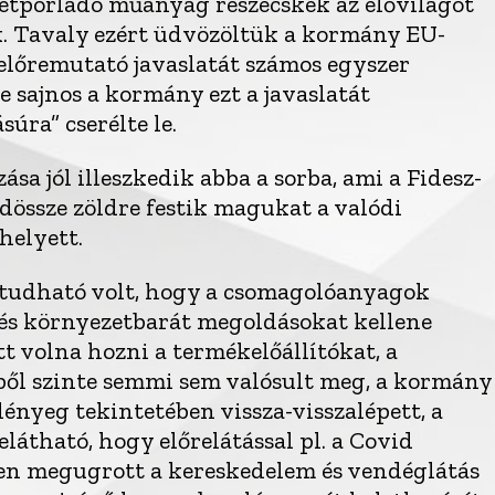
zétporladó műanyag részecskék az élővilágot
ák. Tavaly ezért üdvözöltük a kormány EU-
előremutató javaslatát számos egyszer
 sajnos a kormány ezt a javaslatát
súra” cserélte le.
sa jól illeszkedik abba a sorba, ami a Fidesz-
dössze zöldre festik magukat a valódi
 helyett.
a tudható volt, hogy a csomagolóanyagok
és környezetbarát megoldásokat kellene
t volna hozni a termékelőállítókat, a
ből szinte semmi sem valósult meg, a kormány
lényeg tekintetében vissza-visszalépett, a
látható, hogy előrelátással pl. a Covid
űen megugrott a kereskedelem és vendéglátás