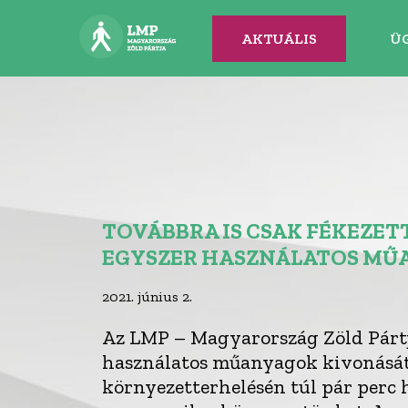
AKTUÁLIS
Ü
TOVÁBBRA IS CSAK FÉKEZET
EGYSZER HASZNÁLATOS MŰ
2021. június 2.
Az LMP – Magyarország Zöld Pártj
használatos műanyagok kivonását,
környezetterhelésén túl pár perc