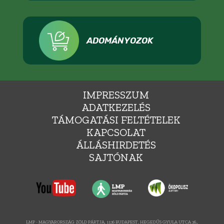
ADOMÁNYOZOK
IMPRESSZUM
ADATKEZELÉS
TÁMOGATÁSI FELTÉTELEK
KAPCSOLAT
ÁLLÁSHIRDETÉS
SAJTÓNAK
LMP - MAGYARORSZÁG ZÖLD PÁRTJA, 1136 BUDAPEST, HEGEDŰS GYULA UTCA 36.,