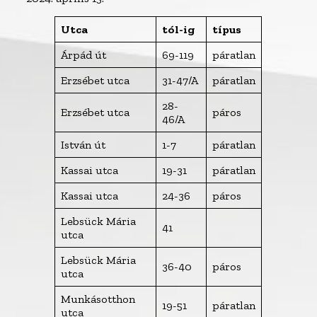
Utca
tól-ig
típus
Árpád út
69-119
páratlan
Erzsébet utca
31-47/A
páratlan
28-
Erzsébet utca
páros
46/A
István út
1-7
páratlan
Kassai utca
19-31
páratlan
Kassai utca
24-36
páros
Lebsück Mária
41
utca
Lebsück Mária
36-40
páros
utca
Munkásotthon
19-51
páratlan
utca