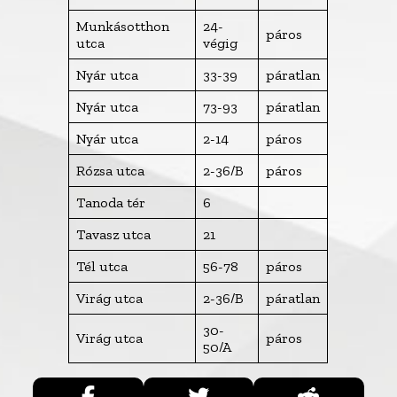
Munkásotthon
24-
páros
utca
végig
Nyár utca
33-39
páratlan
Nyár utca
73-93
páratlan
Nyár utca
2-14
páros
Rózsa utca
2-36/B
páros
Tanoda tér
6
Tavasz utca
21
Tél utca
56-78
páros
Virág utca
2-36/B
páratlan
30-
Virág utca
páros
50/A