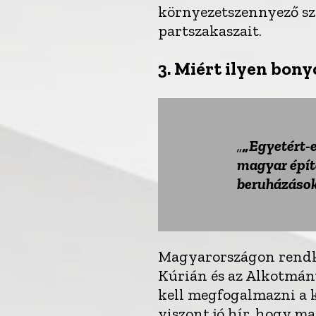
környezetszennyező sze
partszakaszait.
3.
Miért ilyen bony
„Egyetért-e
magyar építé
beruházások
Magyarországon rendkív
Kúrián és az Alkotmán
kell megfogalmazni a k
viszont jó hír, hogy ma