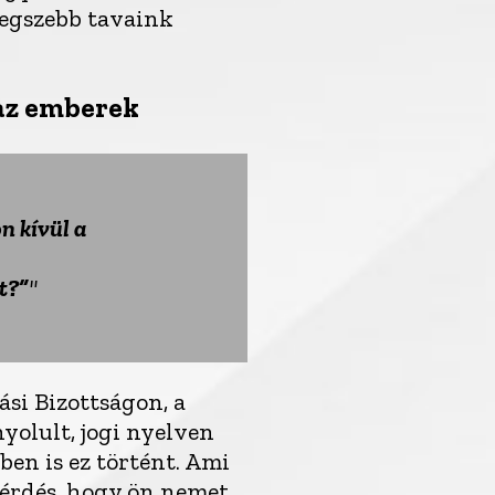
legszebb tavaink
 az emberek
n kívül a
t?”
si Bizottságon, a
olult, jogi nyelven
ben is ez történt. Ami
 kérdés, hogy ön nemet