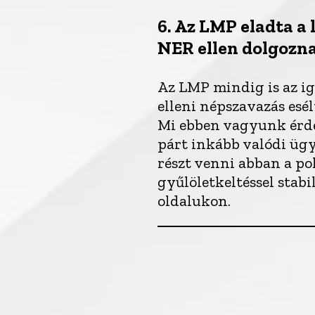
6.
Az LMP eladta a 
NER ellen dolgozn
Az LMP mindig is az ig
elleni népszavazás es
Mi ebben vagyunk érdek
párt inkább valódi ügy
részt venni abban a po
gyűlöletkeltéssel stabil
oldalukon.