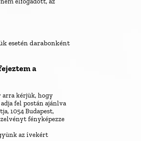
nem elfogadott, az
sük esetén darabonként
fejeztem a
 arra kérjük, hogy
dja fel postán ajánlva
ja, 1054 Budapest,
szelvényt fényképezze
gyünk az ívekért