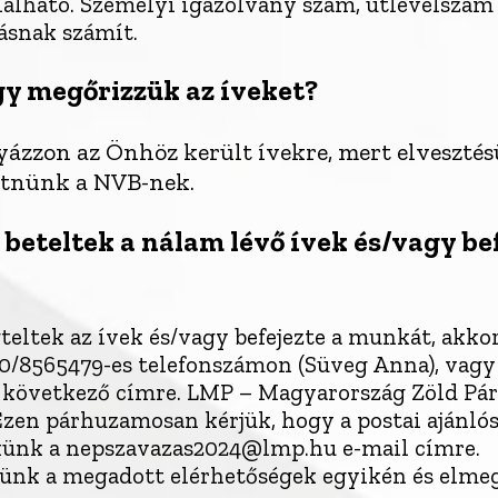
álható. Személyi igazolvány szám, útlevélszám 
ásnak számít.
gy megőrizzük az íveket?
yázzon az Önhöz került ívekre, mert elveszté
zetnünk a NVB-nek.
 beteltek a nálam lévő ívek és/vagy be
tek az ívek és/vagy befejezte a munkát, akkor
0/8565479-es telefonszámon (Süveg Anna), vagy a
a következő címre. LMP – Magyarország Zöld Párt
Ezen párhuzamosan kérjük, hogy a postai ajánló
nekünk a nepszavazas2024@lmp.hu e-mail címre.
künk a megadott elérhetőségek egyikén és elme