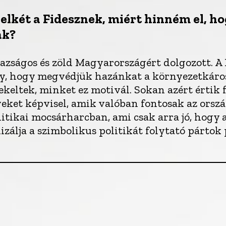
lelkét a Fidesznek, miért hinném el, h
ak?
azságos és zöld Magyarországért dolgozott. A
ély, hogy megvédjük hazánkat a környezetkáro
eltek, minket ez motivál. Sokan azért értik f
eket képvisel, amik valóban fontosak az orsz
litikai mocsárharcban, ami csak arra jó, hogy 
izálja a szimbolikus politikát folytató pártok p