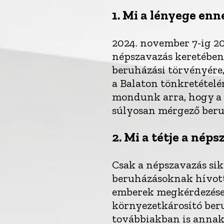
1.
Mi a lényege enn
2024. november 7-ig 20
népszavazás keretében
beruházási törvényér
a Balaton tönkretétel
mondunk arra, hogy a 
súlyosan mérgező beru
2.
Mi a tétje a nép
Csak a népszavazás si
beruházásoknak hívott
emberek megkérdezése n
környezetkárosító beru
továbbiakban is annak 