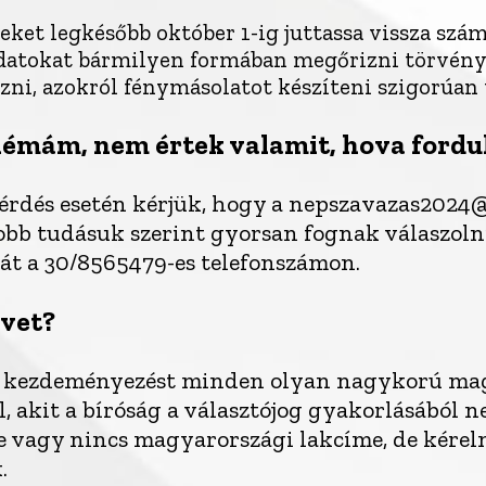
veket legkésőbb október 1-ig juttassa vissza szá
datokat bármilyen formában megőrizni törvényil
zni, azokról fénymásolatot készíteni szigorúan t
lémám, nem értek valamit, hova fordu
érdés esetén kérjük, hogy a nepszavazas2024
gjobb tudásuk szerint gyorsan fognak válaszoln
át a 30/8565479-es telefonszámon.
ívet?
i kezdeményezést minden olyan nagykorú ma
, akit a bíróság a választójog gyakorlásából n
 vagy nincs magyarországi lakcíme, de kérel
.