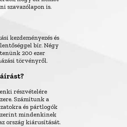
ni szavazólapon is.
azási kezdeményezés és
lentőséggel bír. Négy
űjtenünk 200 ezer
házási törvényről.
áírást?
enki részvételére
zere. Számítunk a
zatokra és pártlogók
szerint mindenkinek
z ország kiárusítását.