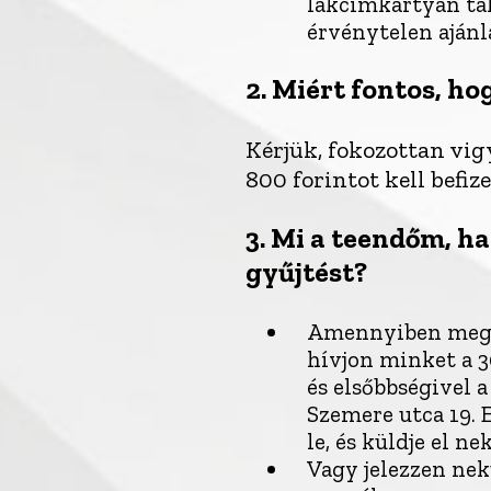
lakcímkártyán tal
érvénytelen ajánl
2.
Miért fontos, ho
Kérjük, fokozottan vig
800 forintot kell befi
3.
Mi a teendőm, ha
gyűjtést?
Amennyiben megtel
hívjon minket a 3
és elsőbbségivel 
Szemere utca 19. 
le, és küldje el 
Vagy jelezzen ne