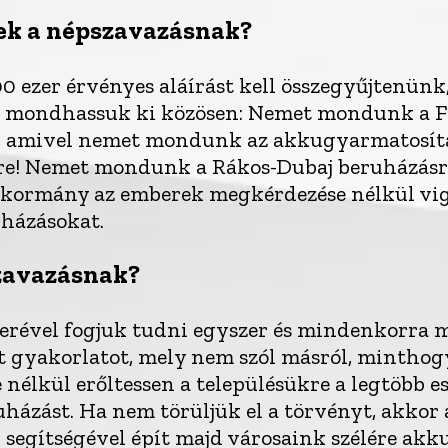
ek a népszavazásnak?
0 ezer érvényes aláírást kell összegyűjtenünk
 mondhassuk ki közösen: Nemet mondunk a Fi
e, amivel nemet mondunk az akkugyarmatosí
ére! Nemet mondunk a Rákos-Dubaj beruházás
kormány az emberek megkérdezése nélkül vig
házásokat.
szavazásnak?
kerével fogjuk tudni egyszer és mindenkorra 
 gyakorlatot, mely nem szól másról, minthogy
élkül erőltessen a településükre a legtöbb e
házást. Ha nem törüljük el a törvényt, akkor 
segítségével épít majd városaink szélére akk