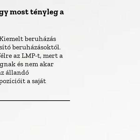
ogy most tényleg a
 Kiemelt beruházás
sító beruházásoktól.
élre az LMP-t, mert a
ágnak és nem akar
az állandó
ozícióit a saját