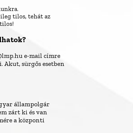
munkra.
eg tilos, tehát az
ilos!
lhatok?
@lmp.hu e-mail címre
i. Akut, sürgős esetben
gyar állampolgár
em zárt ki és van
mére a központi