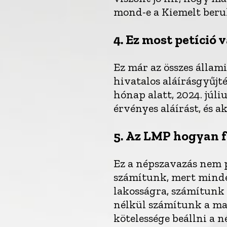
mond-e a Kiemelt beruh
4.
Ez most petíció 
Ez már az összes állam
hivatalos aláírásgyűjt
hónap alatt, 2024. júli
érvényes aláírást, és 
5.
Az LMP hogyan fo
Ez a népszavazás nem 
számítunk, mert minde
lakosságra, számítunk 
nélkül számítunk a ma
kötelessége beállni a 