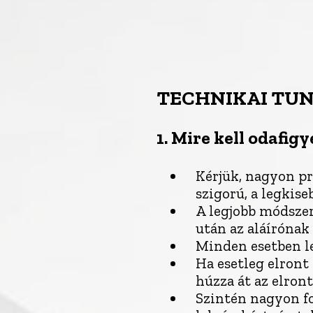
TECHNIKAI TU
1.
Mire kell odafigy
Kérjük, nagyon pr
szigorú, a legkise
A legjobb módszer 
után az aláírónak 
Minden esetben le
Ha esetleg elront 
húzza át az elront
Szintén nagyon fo