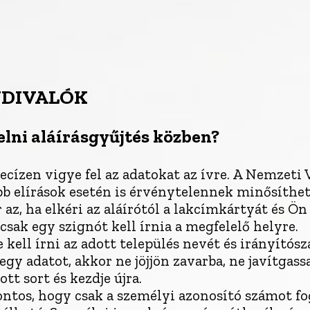
NDIVALÓK
elni aláírásgyűjtés közben?
ecízen vigye fel az adatokat az ívre. A Nemzeti 
bb elírások esetén is érvénytelennek minősítheti
az, ha elkéri az aláírótól a lakcímkártyát és Ön 
csak egy szignót kell írnia a megfelelő helyre.
 kell írni az adott település nevét és irányítós
egy adatot, akkor ne jöjjön zavarba, ne javítgass
ott sort és kezdje újra.
ntos, hogy csak a személyi azonosító számot fog