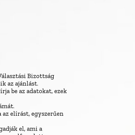
Választási Bizottság
k az ajánlást.
írja be az adatokat, ezek
zámát.
a az elírást, egyszerűen
adják el, ami a