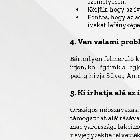
személyesen.
Kérjük, hogy az í
Fontos, hogy az a
íveket lefényképe
4.
Van valami prob
Bármilyen felmerülő k
írjon, kollégáink a le
pedig hívja Süveg Ann
5.
Ki írhatja alá az 
Országos népszavazás
támogathat aláírásával
magyarországi lakcíme
névjegyzékbe felvették