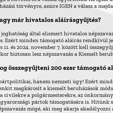
ázási törvényre, amire IGEN a válasz a majda
vagy már hivatalos aláírásgyűjtés?
i joghatóság által elismert hivatalos népszav
és. Ezért minden támogató aláírás rendkívül je
us 11. és 2024. november 7. között kell összegy
akkor biztosan lesz népszavazás a Kiemelt beru
g összegyűjteni 200 ezer támogató al
pártpolitikai, hanem nemzeti ügy! Ezért mind
nkit megkárosít a kiemelt beruházások móds
a civilekre a polgármesterekre, az önkormány
gyarországi pártok támogatására is. Hitünk 
népszavazás mögé, aki meg akarja akadályozni a