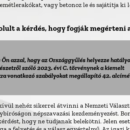
métlerakókat, vagy betonoz le és sajátítja ki 
olult a kérdés, hogy fogják megérteni
 Ön azzal, hogy az Országgyűlés helyezze hatályo
szetről szóló 2023. évi C. törvénynek a kiemelt
ra vonatkozó szabályokat megállapító 42. alcímé
ül nehéz sikerrel átvinni a Nemzeti Választá
ybíróságon népszavazási kezdeményezést. Bony
érdést, hogy ne tudjanak belekötni. Jelen eset
ga a felvetés és a válasz egyértelmű. Az igazi