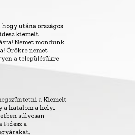
, hogy utána országos
desz kiemelt
tásra! Nemet mondunk
ra! Örökre nemet
yen a településükre
megszüntetni a Kiemelt
 a hatalom a helyi
setben súlyosan
a Fidesz a
ugyárakat,