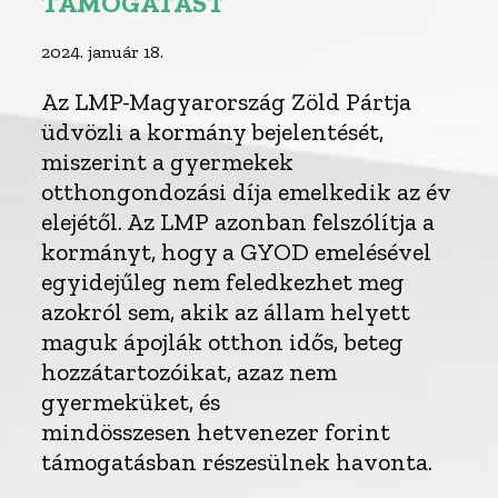
TÁMOGATÁST
2024. január 18.
Az LMP-Magyarország Zöld Pártja
üdvözli a kormány bejelentését,
miszerint a gyermekek
otthongondozási díja emelkedik az év
elejétől. Az LMP azonban felszólítja a
kormányt, hogy a GYOD emelésével
egyidejűleg nem feledkezhet meg
azokról sem, akik az állam helyett
maguk ápojlák otthon idős, beteg
hozzátartozóikat, azaz nem
gyermeküket, és
mindösszesen hetvenezer forint
támogatásban részesülnek havonta.