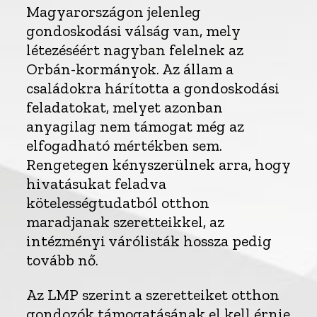
Magyarországon jelenleg
gondoskodási válság van, mely
létezéséért nagyban felelnek az
Orbán-kormányok. Az állam a
családokra hárította a gondoskodási
feladatokat, melyet azonban
anyagilag nem támogat még az
elfogadható mértékben sem.
Rengetegen kényszerülnek arra, hogy
hivatásukat feladva
kötelességtudatból otthon
maradjanak szeretteikkel, az
intézményi várólisták hossza pedig
tovább nő.
Az LMP szerint a szeretteiket otthon
gondozók támogatásának el kell érnie