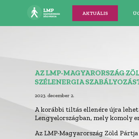
AKTUÁLIS
Ü
AZ LMP-MAGYARORSZÁG ZÖLD
SZÉLENERGIA SZABÁLYOZÁS
2023. december 2.
A korábbi tiltás ellenére újra lehe
Lengyelországban, mely komoly er
Az LMP-Magyarország Zöld Pártja 