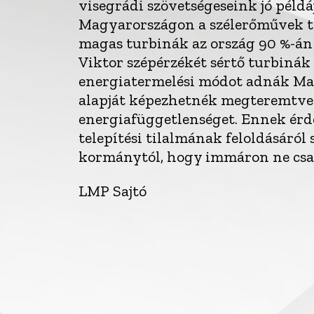
visegrádi szövetségeseink jó pél
Magyarországon a szélerőművek te
magas turbinák az ország 90 %-á
Viktor szépérzékét sértő turbinák 
energiatermelési módot adnák Ma
alapját képezhetnék megteremtve 
energiafüggetlenséget. Ennek érd
telepítési tilalmának feloldásáról s
kormánytól, hogy immáron ne csak
LMP Sajtó