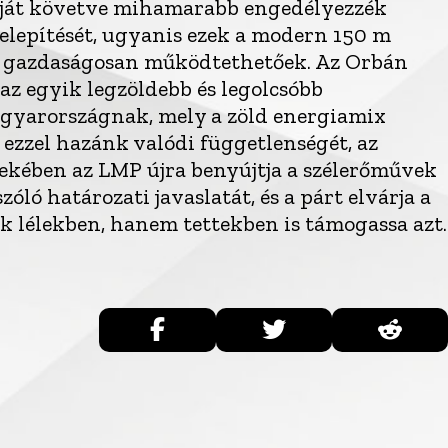
dáját követve mihamarabb engedélyezzék
lepítését, ugyanis ezek a modern 150 m
n gazdaságosan működtethetőek. Az Orbán
az egyik legzöldebb és legolcsóbb
gyarországnak, mely a zöld energiamix
ezzel hazánk valódi függetlenségét, az
ekében az LMP újra benyújtja a szélerőművek
zóló határozati javaslatát, és a párt elvárja a
 lélekben, hanem tettekben is támogassa azt.