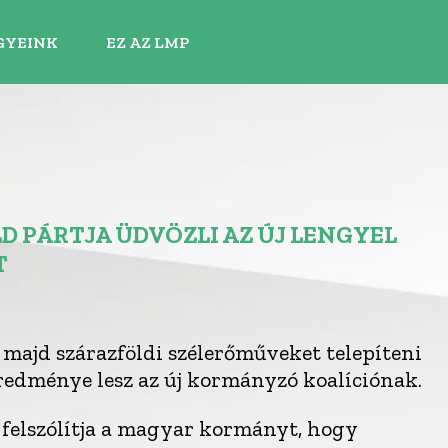
GYEINK
EZ AZ LMP
 PÁRTJA ÜDVÖZLI AZ ÚJ LENGYEL
T
t majd szárazföldi szélerőműveket telepíteni
edménye lesz az új kormányzó koalíciónak.
felszólítja a magyar kormányt, hogy