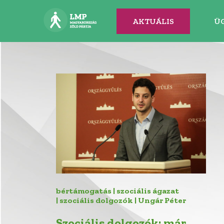
AKTUÁLIS
Ü
bértámogatás | szociális ágazat
| szociális dolgozók | Ungár Péter
Szociális dolgozók: már