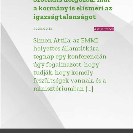
a kormány is elismeri az
igazságtalanságot
2020.06.12.
Aktualitások
Simon Attila, az EMMI
helyettes államtitkára
tegnap egy konferencián
úgy fogalmazott, hogy
tudják, hogy komoly
feszültségek vannak, és a
minisztériumban […]