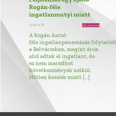
Rogán-féle
ingatlanmutyi miatt
2020.11.16.
Aktualitások
A Rogán Antal-
féle ingatlanpanamázás folytatód
a Belvárosban, megint áron
alul adtak el ingatlant, de
ez nem maradhat
következmények nélkül.
Hűtlen kezelés miatt […]