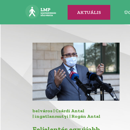
AKTUÁLIS
Ü
belváros | Csárdi Antal
| ingatlanmutyi | Rogán Antal
Feljelentés egy újabb