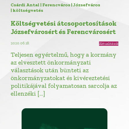
Csárdi Antal | Ferencváros | Józsefváros
| költségvetés
Költségvetési átcsoportosítások
Józsefvárosért és Ferencvárosért
2020.06.18.
Aktualitások
Teljesen egyértelmű, hogy a kormány
az elvesztett önkormányzati
választások után bünteti az
önkormányzatokat és kivéreztetési
politikájával folyamatosan sarcolja az
ellenzéki […]