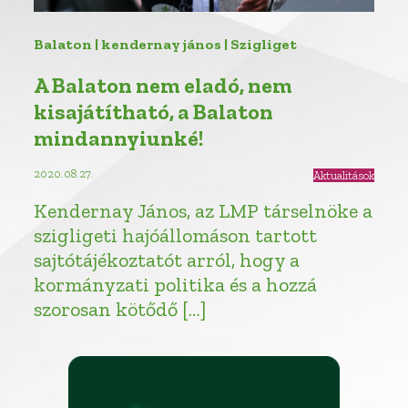
Balaton | kendernay jános | Szigliget
A Balaton nem eladó, nem
kisajátítható, a Balaton
mindannyiunké!
2020.08.27.
Aktualitások
Kendernay János, az LMP társelnöke a
szigligeti hajóállomáson tartott
sajtótájékoztatót arról, hogy a
kormányzati politika és a hozzá
szorosan kötődő […]