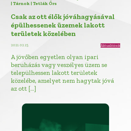
| Tárnok | Tetlák Örs
Csak az ott élők jóváhagyásával
épülhessenek üzemek lakott
területek közelében
2021.02.15.
Aktualitások
A jövőben egyetlen olyan ipari
beruházás vagy veszélyes üzem se
települhessen lakott területek
közelébe, amelyet nem hagytak jóvá
az ott […]