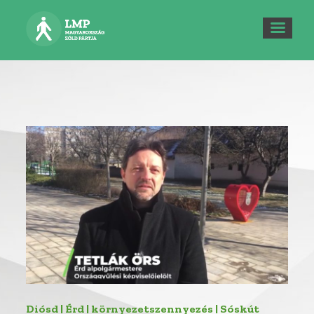
Diósd | Érd | környezetszennyezés | Sóskút