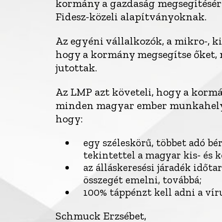
kormány a gazdaság megsegítésére 
Fidesz-közeli alapítványoknak.
Az egyéni vállalkozók, a mikro-, k
hogy a kormány megsegítse őket, m
jutottak.
Az LMP azt követeli, hogy a korm
minden magyar ember munkahelyét
hogy:
egy széleskörű, többet adó b
tekintettel a magyar kis- és 
az álláskeresési járadék időt
összegét emelni, továbbá;
100% táppénzt kell adni a ví
Schmuck Erzsébet,