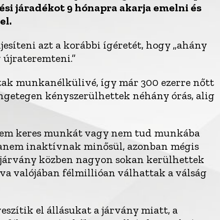
sési járadékot 9 hónapra akarja emelni és
el.
esíteni azt a korábbi ígéretét, hogy „ahány
újrateremteni.”
tak munkanélkülivé, így már 300 ezerre nőtt
engetegen kényszerülhettek néhány órás, alig
ki nem keres munkát vagy nem tud munkába
hanem inaktívnak minősül, azonban mégis
 járvány közben nagyon sokan kerülhettek
lva valójában félmillióan válhattak a válság
zítik el állásukat a járvány miatt, a