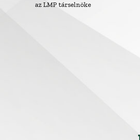
az LMP társelnöke