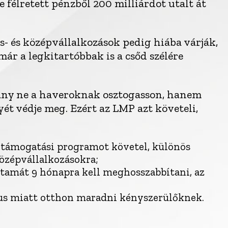
félretett pénzből 200 milliárdot utalt át
is- és középvállalkozások pedig hiába várják,
ár a legkitartóbbak is a csőd szélére
ány ne a haveroknak osztogasson, hanem
 védje meg. Ezért az LMP azt követeli,
értámogatási programot követel, különös
középvállalkozásokra;
artamát 9 hónapra kell meghosszabbítani, az
rus miatt otthon maradni kényszerülőknek.