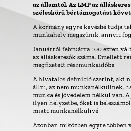
az államtól. Az LMP az álláskere
széleskörű bértámogatást követ
A kormány egyre kevésbé tudja telj
munkahely megszűnik, annyit fog 
Januárról februárra 100 ezren vál
az álláskeresők száma. Emellett r
megfizetett részmunkaidőbe.
A hivatalos definíció szerint, a
állni, az nem munkanélkülinek, 
munka és jövedelem nélkül van. A
ilyen helyzetbe, őket is beleszámo
miatt munkanélkülivé
Azonban miközben egyre többen ves