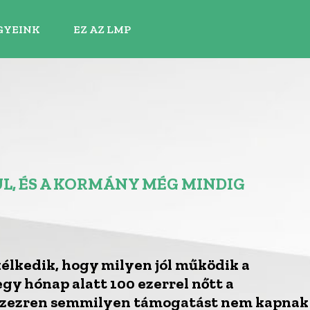
GYEINK
EZ AZ LMP
L, ÉS A KORMÁNY MÉG MINDIG
élkedik, hogy milyen jól működik a
y hónap alatt 100 ezerrel nőtt a
ázezren semmilyen támogatást nem kapnak