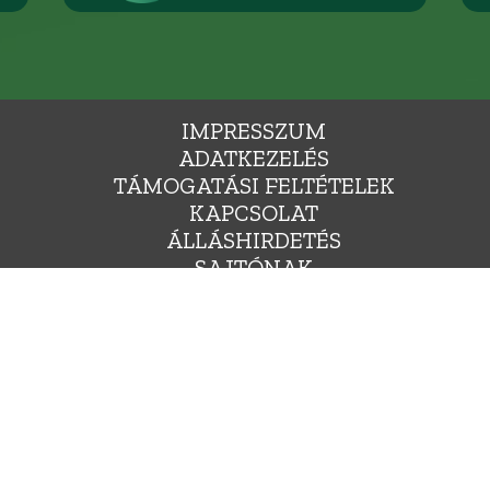
IMPRESSZUM
ADATKEZELÉS
TÁMOGATÁSI FELTÉTELEK
KAPCSOLAT
ÁLLÁSHIRDETÉS
SAJTÓNAK
YARORSZÁG ZÖLD PÁRTJA, 1136 BUDAPEST, HEGEDŰS GYULA UTCA 36., INFO@LEHETMAS.HU, FEJLESZTE
Ⓒ 2009-2025. MINDEN JOG FENNTARTVA