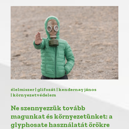
élelmiszer | glifozát | kendernay jános
| környezetvédelem
Ne szennyezzük tovább
magunkat és környezetünket: a
glyphosate használatát örökre