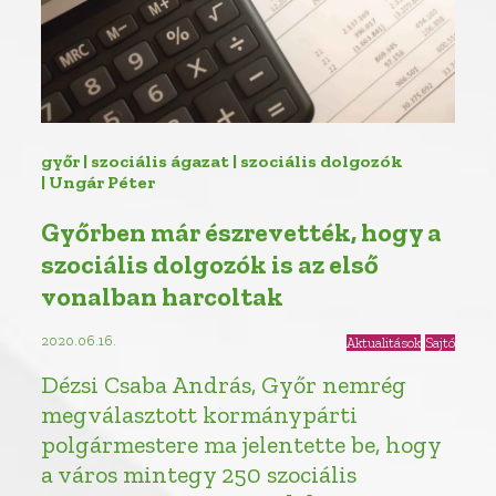
győr | szociális ágazat | szociális dolgozók
| Ungár Péter
Győrben már észrevették, hogy a
szociális dolgozók is az első
vonalban harcoltak
2020.06.16.
Aktualitások
Sajtó
Dézsi Csaba András, Győr nemrég
megválasztott kormánypárti
polgármestere ma jelentette be, hogy
a város mintegy 250 szociális