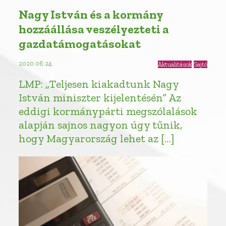
Nagy István és a kormány
hozzáállása veszélyezteti a
gazdatámogatásokat
2020.06.24.
Aktualitások
Sajtó
LMP: „Teljesen kiakadtunk Nagy
István miniszter kijelentésén” Az
eddigi kormánypárti megszólalások
alapján sajnos nagyon úgy tűnik,
hogy Magyarország lehet az […]