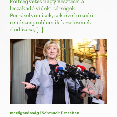
költségvetés nagy vesztesei a
leszakadó vidéki térségek.
Forráselvonások, sok éve húzódó
rendszerproblémák kezelésének
elodázása, […]
mezőgazdaság | Schmuck Erzsébet