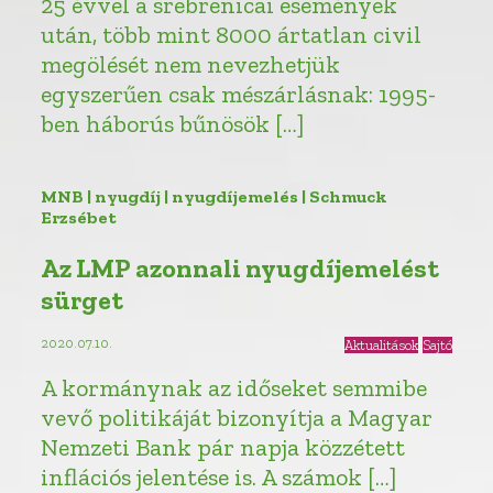
25 évvel a srebrenicai események
után, több mint 8000 ártatlan civil
megölését nem nevezhetjük
egyszerűen csak mészárlásnak: 1995-
ben háborús bűnösök […]
MNB | nyugdíj | nyugdíjemelés | Schmuck
Erzsébet
Az LMP azonnali nyugdíjemelést
sürget
2020.07.10.
Aktualitások
Sajtó
A kormánynak az időseket semmibe
vevő politikáját bizonyítja a Magyar
Nemzeti Bank pár napja közzétett
inflációs jelentése is. A számok […]