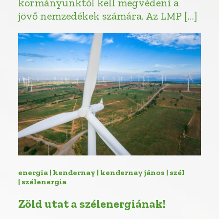
kormányunktól kell megvédeni a
jövő nemzedékek számára. Az LMP […]
energia | kendernay | kendernay jános | szél
| szélenergia
Zöld utat a szélenergiának!