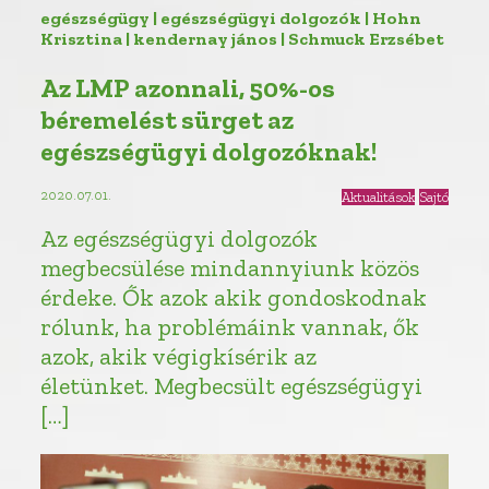
egészségügy | egészségügyi dolgozók | Hohn
Krisztina | kendernay jános | Schmuck Erzsébet
Az LMP azonnali, 50%-os
béremelést sürget az
egészségügyi dolgozóknak!
2020.07.01.
Aktualitások
Sajtó
Az egészségügyi dolgozók
megbecsülése mindannyiunk közös
érdeke. Ők azok akik gondoskodnak
rólunk, ha problémáink vannak, ők
azok, akik végigkísérik az
életünket. Megbecsült egészségügyi
[…]