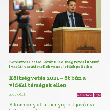
Keresztes László Lóránt | költségvetés | közmű
| vasút | vasúti mellékvonal | vidékpolitika
Költségvetés 2021 – öt bűn a
vidéki térségek ellen
2020.06.28.
Aktualitások
Sajtó
A kormány által benyújtott jövő évi