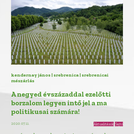
kendernay jános | srebrenica | srebrenicai
mészárlás
A negyed évszázaddal ezelőtti
borzalom legyen intő jel a ma
politikusai számára!
2020.07.11.
Aktualitások
Sajtó