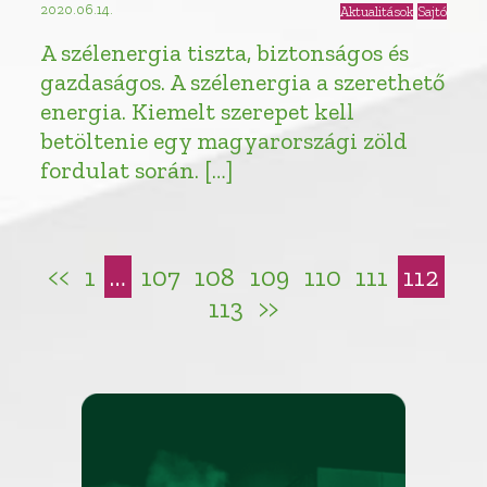
2020.06.14.
Aktualitások
Sajtó
A szélenergia tiszta, biztonságos és
gazdaságos. A szélenergia a szerethető
energia. Kiemelt szerepet kell
betöltenie egy magyarországi zöld
fordulat során. […]
<<
1
…
107
108
109
110
111
112
113
>>