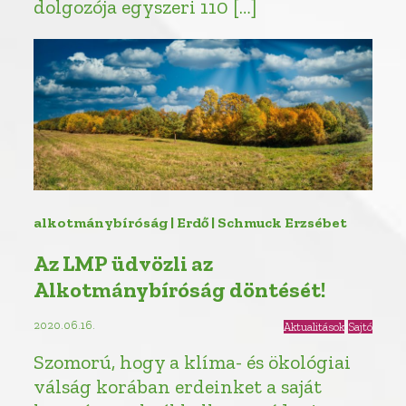
dolgozója egyszeri 110 […]
alkotmánybíróság | Erdő | Schmuck Erzsébet
Az LMP üdvözli az
Alkotmánybíróság döntését!
2020.06.16.
Aktualitások
Sajtó
Szomorú, hogy a klíma- és ökológiai
válság korában erdeinket a saját