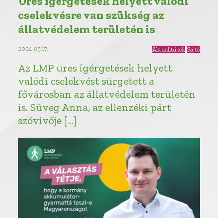
Üres ígérgetések helyett valódi
cselekvésre van szükség az
állatvédelem területén is
2024.05.17.
Aktualitások
Sajtó
Az LMP üres ígérgetések helyett
valódi cselekvést sürgetett a
fővárosban az állatvédelem területén
is. Süveg Anna, az ellenzéki párt
szóvivője […]