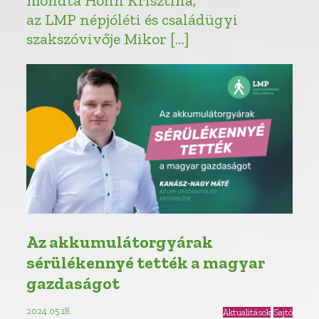
mondta Hohn Krisztina,
az LMP népjóléti és családügyi
szakszóvivője Mikor […]
Az akkumulátorgyárak
sérülékennyé tették a magyar
gazdaságot
2024.05.18.
Aktualitások
Sajtó