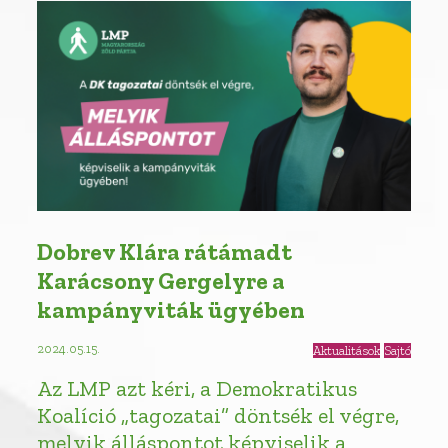
Dobrev Klára rátámadt
Karácsony Gergelyre a
kampányviták ügyében
2024.05.15.
Aktualitások
Sajtó
Az LMP azt kéri, a Demokratikus
Koalíció „tagozatai” döntsék el végre,
melyik álláspontot képviselik a