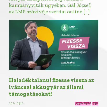
kampányviták ügyében. Gál József,
az LMP szóvivője szerdai online […]
Haladéktalanul fizesse vissza az
iváncsai akkugyár az állami
támogatásokat!
2024.05.14.
Aktualitások
Sajtó