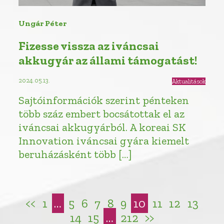
Ungár Péter
Fizesse vissza az iváncsai
akkugyár az állami támogatást!
2024.05.13.
Aktualitások
Sajtóinformációk szerint pénteken
több száz embert bocsátottak el az
iváncsai akkugyárból. A koreai SK
Innovation iváncsai gyára kiemelt
beruházásként több […]
<<
1
…
5
6
7
8
9
10
11
12
13
14
15
…
212
>>