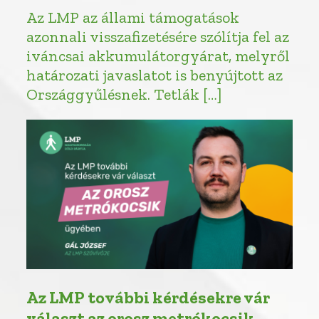
Az LMP az állami támogatások
azonnali visszafizetésére szólítja fel az
iváncsai akkumulátorgyárat, melyről
határozati javaslatot is benyújtott az
Országgyűlésnek. Tetlák […]
Az LMP további kérdésekre vár
választ az orosz metrókocsik