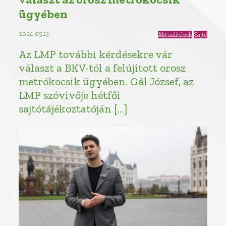
ügyében
2024.05.13.
Aktualitások
Sajtó
Az LMP további kérdésekre vár
választ a BKV-tól a felújított orosz
metrókocsik ügyében. Gál József, az
LMP szóvivője hétfői
sajtótájékoztatóján […]