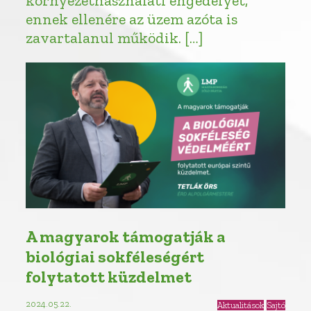
környezethasználati engedélyét,
ennek ellenére az üzem azóta is
zavartalanul működik. […]
A magyarok támogatják a
biológiai sokféleségért
folytatott küzdelmet
2024.05.22.
Aktualitások
Sajtó