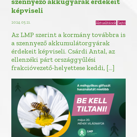
szennyező akkugyárak érdekeit
képviseli
2024.05.21.
Aktualitások
Sajtó
Az LMP szerint a kormány továbbra is
a szennyező akkumulátorgyárak
érdekeit képviseli. Csárdi Antal, az
ellenzéki párt országgyűlési
frakcióvezető-helyettese keddi, […]