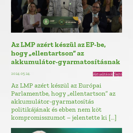
Az LMP azért készül az EP-be,
hogy „ellentartson” az
akkumulátor-gyarmatosításnak
2024.05.24.
Aktualitások
Sajtó
Az LMP azért készül az Európai
Parlamentbe, hogy „ellentartson” az
akkumulátor-gyarmatosítás
politikájának és ebben nem köt
kompromisszumot – jelentette ki […]