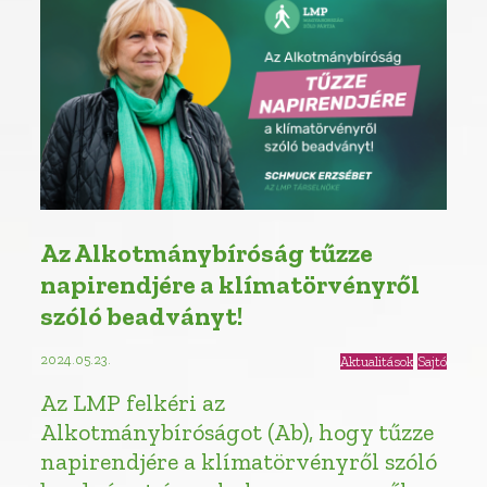
Az Alkotmánybíróság tűzze
napirendjére a klímatörvényről
szóló beadványt!
2024.05.23.
Aktualitások
Sajtó
Az LMP felkéri az
Alkotmánybíróságot (Ab), hogy tűzze
napirendjére a klímatörvényről szóló