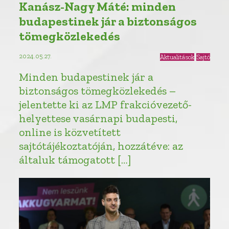
Kanász-Nagy Máté: minden
budapestinek jár a biztonságos
tömegközlekedés
2024.05.27.
Aktualitások
Sajtó
Minden budapestinek jár a
biztonságos tömegközlekedés –
jelentette ki az LMP frakcióvezető-
helyettese vasárnapi budapesti,
online is közvetített
sajtótájékoztatóján, hozzátéve: az
általuk támogatott […]