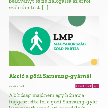
beadványt és ne halogassa az erről
szóló döntést. […]
Akció a gödi Samsung-gyárnál
2024.05.23.
Aktualitások
Sajtó
A bíróság majdnem egy hónapja
függesztette fel a gödi Samsung-gyár