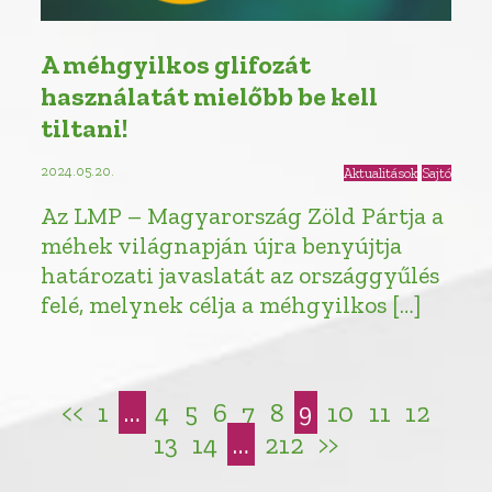
A méhgyilkos glifozát
használatát mielőbb be kell
tiltani!
2024.05.20.
Aktualitások
Sajtó
Az LMP – Magyarország Zöld Pártja a
méhek világnapján újra benyújtja
határozati javaslatát az országgyűlés
felé, melynek célja a méhgyilkos […]
<<
1
…
4
5
6
7
8
9
10
11
12
13
14
…
212
>>