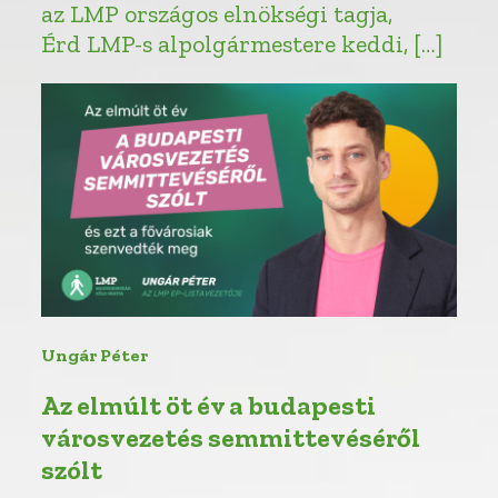
az LMP országos elnökségi tagja,
Érd LMP-s alpolgármestere keddi, […]
Ungár Péter
Az elmúlt öt év a budapesti
városvezetés semmittevéséről
szólt