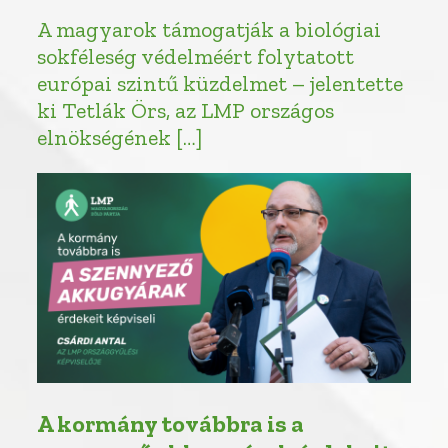
A magyarok támogatják a biológiai
sokféleség védelméért folytatott
európai szintű küzdelmet – jelentette
ki Tetlák Örs, az LMP országos
elnökségének […]
A kormány továbbra is a